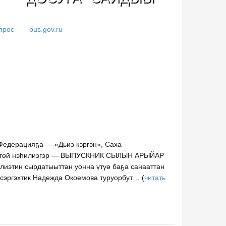
прос
bus.gov.ru
Федерацияҕа — «Дьиэ кэргэн», Саха
с Лөгөй нэһилиэгэр — ВЫПУСКНИК СЫЛЫН АРЫЙАР
лиэтин сырдатыыттан уонна үтүө баҕа санааттан
сэргэхтик Надежда Окоемова туруорбут… (
читать