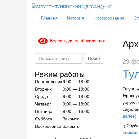
Главная
История
Формирования
Ст
Арх
Версия для слабовидящих
П
Поиск
29 фе
о
Ту
и
Режим работы
с
Понедельник
9:00 — 18:00
к
Олунньу
Вторник
9:00 — 18:00
п
Өрөспү
Среда
9:00 — 18:00
о
үөрүүлэ
с
Четверг
9:00 — 18:00
саҕалан
а
Пятница
9:00 — 18:00
далее
)
й
Суббота
Закрыто
т
Воскресенье
Закрыто
Опубл
у
Коммент