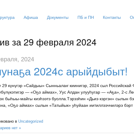
руктура
Афиша
Документы
ПБ и ПН
Контакты
О
ив за 29 февраля 2024
враля, 2024
лунаҕа 2024с арыйдыбыт!
 29 күнүгэр «Сайдыы» Сынньалаҥ киинигэр, 2024 сыл Российскай 
үбүлүкэтигэр — «Оҕо аймах», Уус Алдан улууһугар — «Аҕа», 2-
эх быһыы-майгы киэһээтэ буолла.Тэрээһин «Дьиэ кэргэн» сылын бэ
на, «Оҕо аймах» сылын «Татыйык» уһуйаан иитиллээччилэрэ бэрт 
иковано в
Uncategorized
ариев нет »