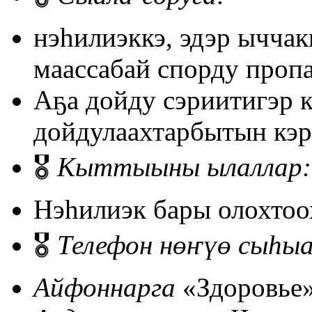
нэһилиэккэ, эдэр ыччак
маассабай спорду проп
⁠Аҕа дойду сэриитигэр
дойдулаахтарбытын кэр
🎖️
Кыттыыны ылаллар:
Нэһилиэк бары олохтоо
🎖️
Телефон нөҥүө сыһы
Айфоннарга
«Здоровье»