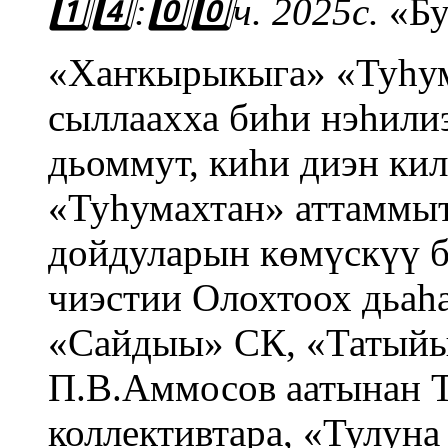
1️⃣4️⃣:0️⃣0️⃣ч. 2025с.
«Бу
«Хаҥкырыкыга» «Туһума
сыллаахха биһи нэһили
дьоммут, киһи диэн кил
«Туһумахтан» аттаммыт
дойдуларын көмүскүү 
чиэстии Олохтоох дьаһа
«Сайдыы» СК, «Татыйы
П.В.Аммосов аатынан Т
коллективтара, «Тулун