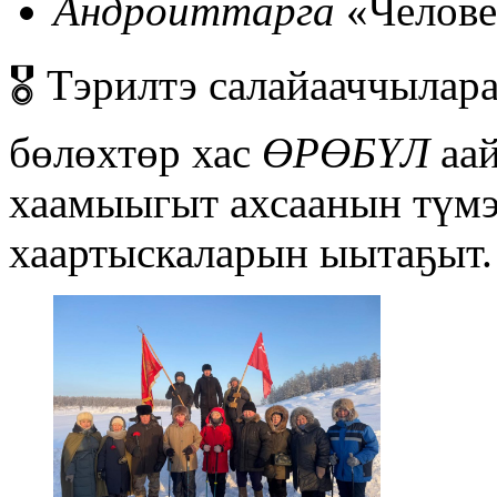
Андроиттарга
«Человек
🎖️ Тэрилтэ салайааччылар
бөлөхтөр хас
ӨРӨБҮЛ
аа
хаамыыгыт ахсаанын түм
хаартыскаларын ыытаҕыт.