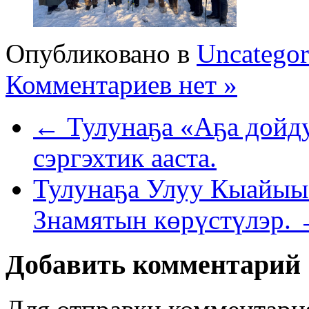
Опубликовано в
Uncategor
Комментариев нет »
← Тулунаҕа «Аҕа дойду
сэргэхтик ааста.
Тулунаҕа Улуу Кыайыы
Знамятын көрүстүлэр.
Добавить комментарий