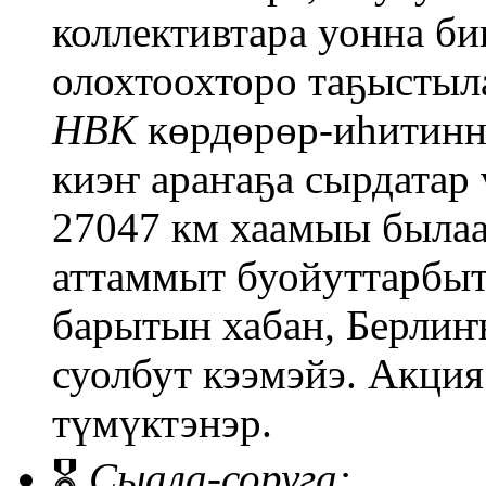
коллективтара уонна б
олохтоохторо таҕыстыл
НВК
көрдөрөр-иһитиннэ
киэҥ араҥаҕа сырдатар 
27047 км хаамыы былаа
аттаммыт буойуттарбы
барытын хабан, Берлиҥ
суолбут кээмэйэ. Акция
түмүктэнэр.
🎖️
Сыала-соруга: