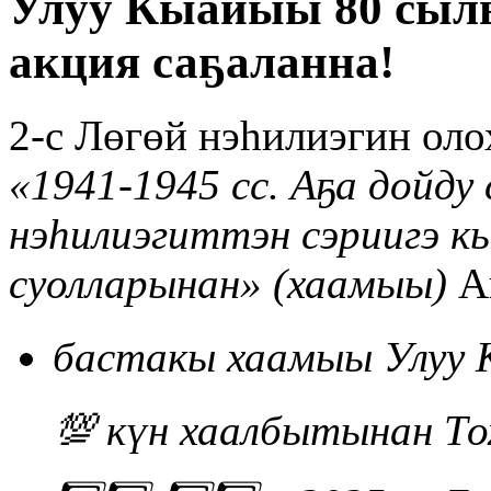
Улуу Кыайыы 80 сыл
акция саҕаланна!
2-с Лөгөй нэһилиэгин оло
«1941-1945 сс. Аҕа дойду
нэһилиэгиттэн сэриигэ
суолларынан» (хаамыы)
А
бастакы хаамыы
Улуу 
💯 күн хаалбытынан
То