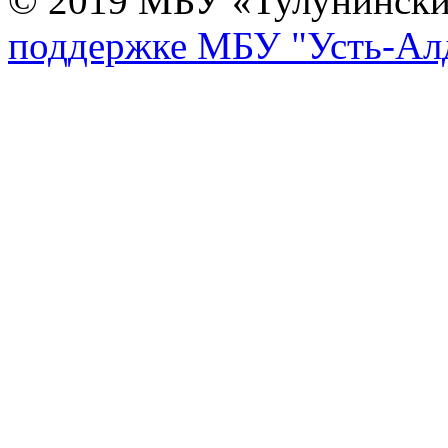
© 2019 МБУ «Тулунинск
поддержке МБУ "Усть-Алд